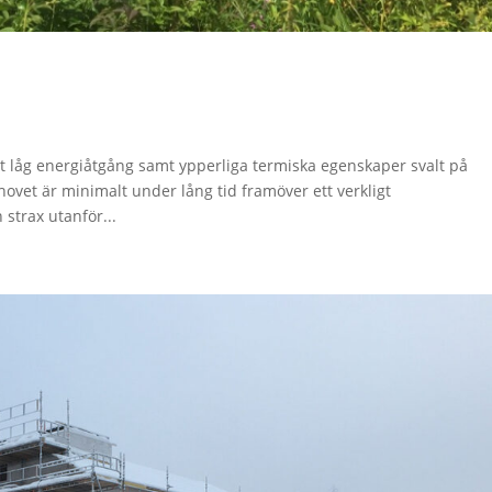
t låg energiåtgång samt ypperliga termiska egenskaper svalt på
vet är minimalt under lång tid framöver ett verkligt
 strax utanför...