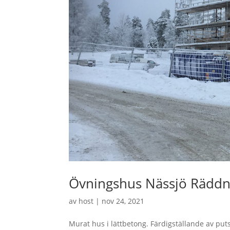
Övningshus Nässjö Räddni
av
host
|
nov 24, 2021
Murat hus i lättbetong. Färdigställande av put