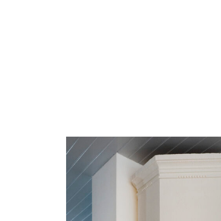
Telefon
070- 551 01 59
HEM