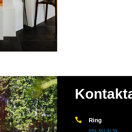
Kontakt

Ring
070- 551 01 59