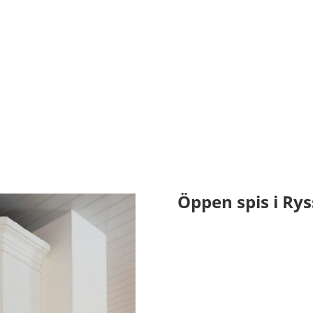
OM OSS
TJÄNSTER
REFERENSER
GARANTIER
KO
Öppen spis i Ry