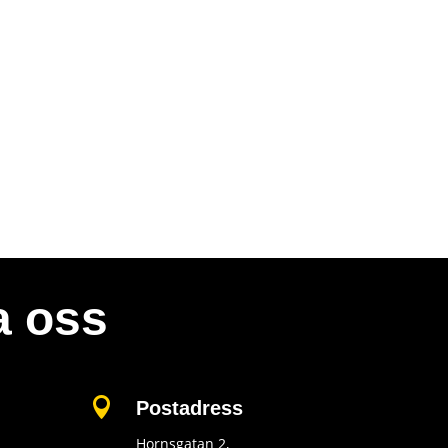
a oss

Postadress
Hornsgatan 2,