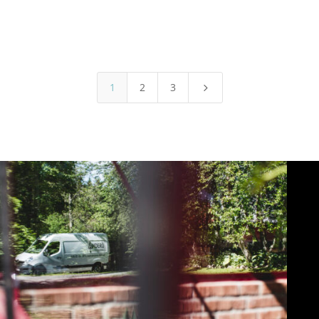
Spis i Ryssby
1
2
3
5