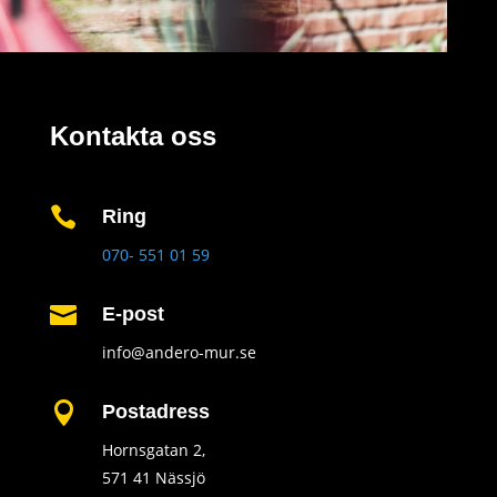
Kontakta oss

Ring
070- 551 01 59

E-post
info@andero-mur.se

Postadress
Hornsgatan 2,
571 41 Nässjö