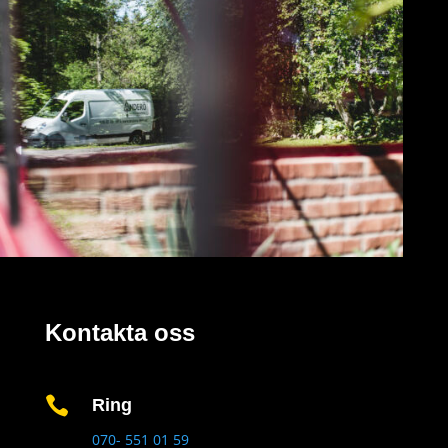
Kontakta oss

Ring
070- 551 01 59