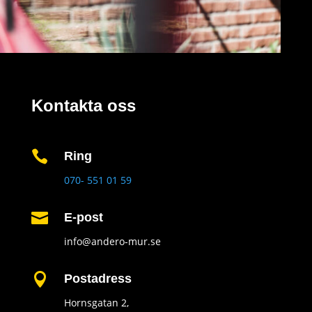
Kontakta oss

Ring
070- 551 01 59

E-post
info@andero-mur.se

Postadress
Hornsgatan 2,